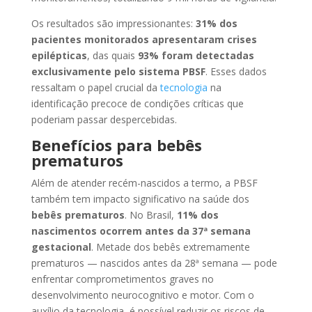
Os resultados são impressionantes:
31% dos
pacientes monitorados apresentaram crises
epilépticas
, das quais
93% foram detectadas
exclusivamente pelo sistema PBSF
. Esses dados
ressaltam o papel crucial da
tecnologia
na
identificação precoce de condições críticas que
poderiam passar despercebidas.
Benefícios para bebês
prematuros
Além de atender recém-nascidos a termo, a PBSF
também tem impacto significativo na saúde dos
bebês prematuros
. No Brasil,
11% dos
nascimentos ocorrem antes da 37ª semana
gestacional
. Metade dos bebês extremamente
prematuros — nascidos antes da 28ª semana — pode
enfrentar comprometimentos graves no
desenvolvimento neurocognitivo e motor. Com o
auxílio da tecnologia, é possível reduzir os riscos de