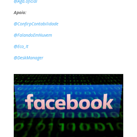
@Aga.oficial
Apoio:
@ConfirpContabilidade
@FalandoEmNuvem
@Eco_It
@DeskManager