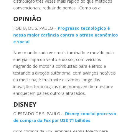
distribuição três vezes mais rápido do que métodos
convencionais, reduzindo perdas. “Como os a
OPINIÃO
FOLHA DE S. PAULO –
Progresso tecnológico é
nossa maior carência contra o atraso econômico
e social
Num mundo cada vez mais iluminado e movido pela
energia limpa do vento e do sol, com veículos
migrando do motor a combustão para elétrico e
testando a direção autônoma, com avanços notáveis
na medicina, é frustrante estarmos longe das
inovações tecnológicas que promovem bem-estar e
enriquecem países outrora atrasados.
DISNEY
O ESTADO DE S. PAULO –
Disney conclui processo
de compra da Fox por US$ 71 bilhões
Com compra da Fox, empresa ganha fôlego para