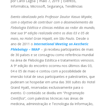
por
Carol Lagoa
|
maio 7, 2019
|
Eventos
,
Informática
,
Microsoft
,
Segurança
,
Tendências
Evento idealizado pelo Professor Doutor Kasuo Miyake,
com o objetivo de contribuir com o desenvolvimento da
Flebologia Estética e clínicas médias ao redor do mundo,
teve sua 9ª edição realizada entre os dias 03 e 05 de
maio, no Hotel Gran Hayatt, em São Paulo.
Desde o
ano de 2011 o
International Meeting on Aesthetic
Phlebology
– IMAP
– já recebeu participantes de mais
de 30 países e se consagrou como referência mundial
na área de Flebologia Estética e tratamentos venosos.
A 9ª edição do encontro ocorreu nos últimos dias 03,
04 e 05 de maio e contou com a possibilidade de
imersão total de seus participantes e palestrantes, que
puderam se hospedar em uma das 300 suítes do Hotel
Grand Hyatt, reservadas exclusivamente para o
evento. O conteúdo se dividiu em “
Programação
Científica
”, com palestras técnicas nas áreas de
medicina, administração e Tecnologia da Informação,