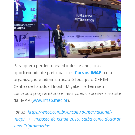
Para quem perdeu o evento desse ano, fica a
oportunidade de participar dos
Cursos IMAP
, cuja
organização e administração é feita pelo CEHIM –
Centro de Estudos Hiroshi Miyake – e têm seu
conteúdo programático e inscrições disponíveis no site
da IMAP (
www.imap.med.br
).
Fonte:
https://witec.com.br/encontro-internacional-
imap/
+++ Imposto de Renda 2019: Saiba como declarar
suas Criptomoedas