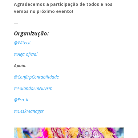
Agradecemos a participação de todos e nos
vemos no próximo evento!
—
Organização:
@WitecIt
@Aga.oficial
Apoio:
@ConfirpContabilidade
@FalandoEmNuvem
@Eco_It
@DeskManager