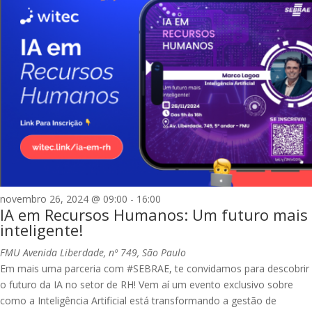
novembro 26, 2024 @ 09:00
-
16:00
IA em Recursos Humanos: Um futuro mais
inteligente!
FMU
Avenida Liberdade, nº 749, São Paulo
Em mais uma parceria com #SEBRAE, te convidamos para descobrir
o futuro da IA no setor de RH! Vem aí um evento exclusivo sobre
como a Inteligência Artificial está transformando a gestão de