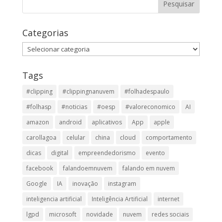
Categorias
Categorias
Tags
#clipping
#clippingnanuvem
#folhadespaulo
#folhasp
#noticias
#oesp
#valoreconomico
AI
amazon
android
aplicativos
App
apple
carollagoa
celular
china
cloud
comportamento
dicas
digital
empreendedorismo
evento
facebook
falandoemnuvem
falando em nuvem
Google
IA
inovação
instagram
inteligencia artificial
Inteligência Artificial
internet
lgpd
microsoft
novidade
nuvem
redes sociais