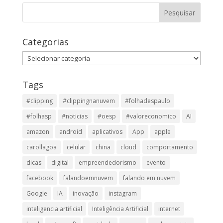
Categorias
Categorias
Tags
#clipping
#clippingnanuvem
#folhadespaulo
#folhasp
#noticias
#oesp
#valoreconomico
AI
amazon
android
aplicativos
App
apple
carollagoa
celular
china
cloud
comportamento
dicas
digital
empreendedorismo
evento
facebook
falandoemnuvem
falando em nuvem
Google
IA
inovação
instagram
inteligencia artificial
Inteligência Artificial
internet