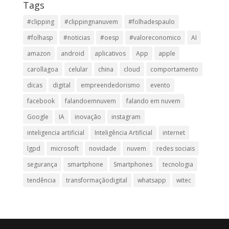
Tags
#clipping
#clippingnanuvem
#folhadespaulo
#folhasp
#noticias
#oesp
#valoreconomico
AI
amazon
android
aplicativos
App
apple
carollagoa
celular
china
cloud
comportamento
dicas
digital
empreendedorismo
evento
facebook
falandoemnuvem
falando em nuvem
Google
IA
inovação
instagram
inteligencia artificial
Inteligência Artificial
internet
lgpd
microsoft
novidade
nuvem
redes sociais
segurança
smartphone
Smartphones
tecnologia
tendência
transformaçãodigital
whatsapp
witec