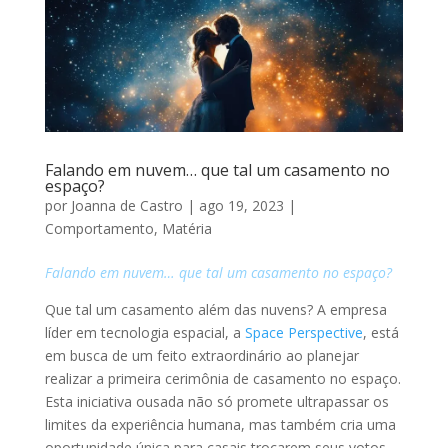
Falando em nuvem… que tal um casamento no
espaço?
por
Joanna de Castro
|
ago 19, 2023
|
Comportamento
,
Matéria
Falando em nuvem… que tal um casamento no espaço?
Que tal um casamento além das nuvens? A empresa
líder em tecnologia espacial, a
Space Perspective
, está
em busca de um feito extraordinário ao planejar
realizar a primeira cerimônia de casamento no espaço.
Esta iniciativa ousada não só promete ultrapassar os
limites da experiência humana, mas também cria uma
oportunidade única para casais trocarem seus votos