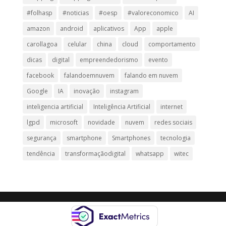
#folhasp
#noticias
#oesp
#valoreconomico
AI
amazon
android
aplicativos
App
apple
carollagoa
celular
china
cloud
comportamento
dicas
digital
empreendedorismo
evento
facebook
falandoemnuvem
falando em nuvem
Google
IA
inovação
instagram
inteligencia artificial
Inteligência Artificial
internet
lgpd
microsoft
novidade
nuvem
redes sociais
segurança
smartphone
Smartphones
tecnologia
tendência
transformaçãodigital
whatsapp
witec