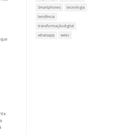
Smartphones
tecnologia
tendência
transformaçãodigital
whatsapp
witec
 que
nta
ta
á