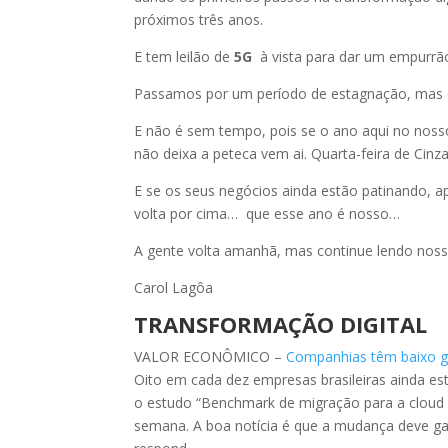
próximos três anos.
E tem leilão de
5G
à vista para dar um empurrão
Passamos por um período de estagnação, mas 
E não é sem tempo, pois se o ano aqui no nos
não deixa a peteca vem ai. Quarta-feira de Cinz
E se os seus negócios ainda estão patinando, ap
volta por cima… que esse ano é nosso…
A gente volta amanhã, mas continue lendo noss
Carol Lagôa
TRANSFORMAÇÃO DIGITAL
VALOR ECONÔMICO –
Companhias têm baixo gr
Oito em cada dez empresas brasileiras ainda es
o estudo “Benchmark de migração para a cloud p
semana. A boa notícia é que a mudança deve g