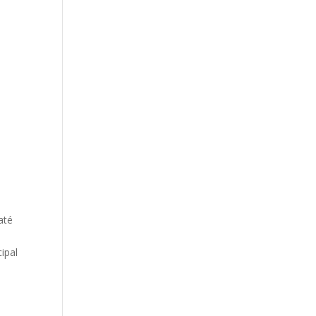
até
ipal
o