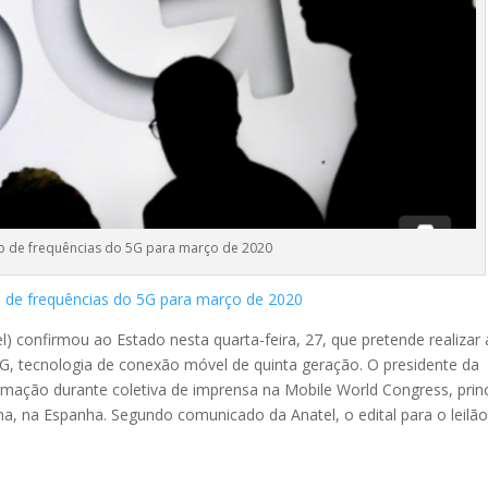
ão de frequências do 5G para março de 2020
o de frequências do 5G para março de 2020
 confirmou ao Estado nesta quarta-feira, 27, que pretende realizar 
5G, tecnologia de conexão móvel de quinta geração. O presidente da
rmação durante coletiva de imprensa na Mobile World Congress, princ
na, na Espanha. Segundo comunicado da Anatel, o edital para o leilã