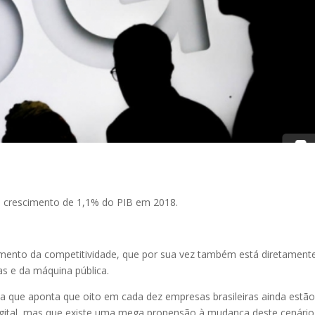
o crescimento de 1,1% do PIB em 2018.
umento da competitividade, que por sua vez também está diretament
s e da máquina pública.
a que aponta que oito em cada dez empresas brasileiras ainda estã
igital, mas que existe uma mega propensão à mudança deste cenário