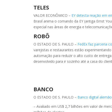
TELES
VALOR ECONÔMICO –
EY detecta reação em en
Brasil anima o comando da EY (antiga Ernst You
especial nas áreas de energia e telecomunicaçõ
ROBÔ
O ESTADO DE S. PAULO –
FedEx faz parceria c
varejistas e restaurantes estão experimentand
automação para reduzir o alto custo de entrega
desenvolvido para ir sozinho até a casa do client
BANCO
O ESTADO DE S. PAULO –
Banco digital alemão
– Avaliado em US$ 2,7 bilhões em valor de merc