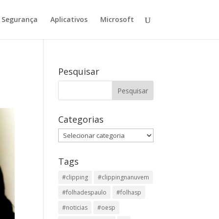
Segurança
Aplicativos
Microsoft
Pesquisar
Categorias
Categorias
Tags
#clipping
#clippingnanuvem
#folhadespaulo
#folhasp
#noticias
#oesp