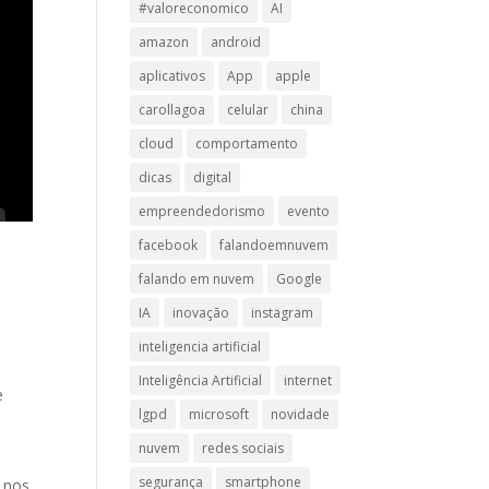
#valoreconomico
AI
amazon
android
aplicativos
App
apple
carollagoa
celular
china
cloud
comportamento
dicas
digital
empreendedorismo
evento
facebook
falandoemnuvem
falando em nuvem
Google
IA
inovação
instagram
inteligencia artificial
Inteligência Artificial
internet
e
lgpd
microsoft
novidade
nuvem
redes sociais
o
segurança
smartphone
 nos