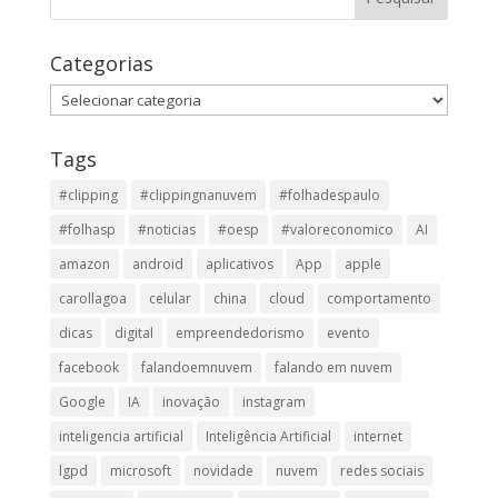
Categorias
Categorias
Tags
#clipping
#clippingnanuvem
#folhadespaulo
#folhasp
#noticias
#oesp
#valoreconomico
AI
amazon
android
aplicativos
App
apple
carollagoa
celular
china
cloud
comportamento
dicas
digital
empreendedorismo
evento
facebook
falandoemnuvem
falando em nuvem
Google
IA
inovação
instagram
inteligencia artificial
Inteligência Artificial
internet
lgpd
microsoft
novidade
nuvem
redes sociais