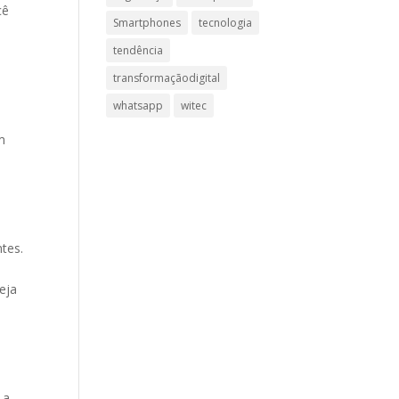
cê
Smartphones
tecnologia
tendência
transformaçãodigital
whatsapp
witec
m
tes.
eja
a
 a