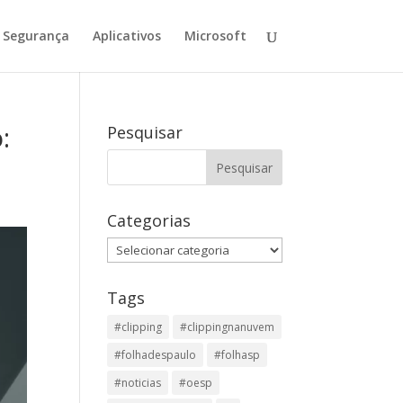
Segurança
Aplicativos
Microsoft
:
Pesquisar
Categorias
Categorias
Tags
#clipping
#clippingnanuvem
#folhadespaulo
#folhasp
#noticias
#oesp