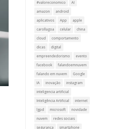
#valoreconomico
AI
amazon
android
aplicativos
App
apple
carollagoa
celular
china
cloud
comportamento
dicas
digital
empreendedorismo
evento
facebook
falandoemnuvem
falando em nuvem
Google
IA
inovação
instagram
inteligencia artificial
Inteligência Artificial
internet
lgpd
microsoft
novidade
nuvem
redes sociais
segurança
smartphone