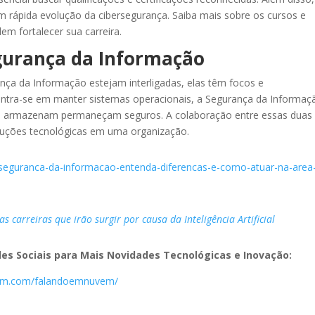
em rápida evolução da cibersegurança. Saiba mais sobre os cursos e
m fortalecer sua carreira.
egurança da Informação
nça da Informação estejam interligadas, elas têm focos e
centra-se em manter sistemas operacionais, a Segurança da Informaç
es armazenam permaneçam seguros. A colaboração entre essas duas
soluções tecnológicas em uma organização.
-x-seguranca-da-informacao-entenda-diferencas-e-como-atuar-na-area
s carreiras que irão surgir por causa da Inteligência Artificial
es Sociais para Mais Novidades Tecnológicas e Inovação:
ram.com/falandoemnuvem/