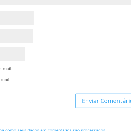
-mail.
mail.
iba como seus dados em comentários são processados
.