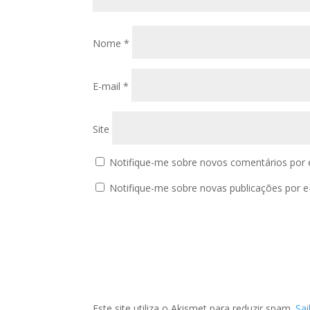
Nome
*
E-mail
*
Site
Notifique-me sobre novos comentários por e
Notifique-me sobre novas publicações por e-
Este site utiliza o Akismet para reduzir spam.
Sa