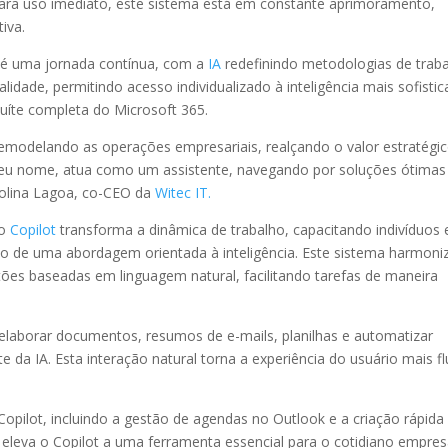
para uso imediato, este sistema está em constante aprimoramento,
iva.
l é uma jornada contínua, com a
IA
redefinindo metodologias de traba
idade, permitindo acesso individualizado à inteligência mais sofisti
suíte completa do Microsoft 365.
remodelando as operações empresariais, realçando o valor estratégi
seu nome, atua como um assistente, navegando por soluções ótimas
rolina Lagoa, co-CEO da
Witec IT.
 o
Copilot
transforma a dinâmica de trabalho, capacitando indivíduos 
io de uma abordagem orientada à inteligência. Este sistema harmoni
ões baseadas em linguagem natural, facilitando tarefas de maneira
laborar documentos, resumos de e-mails, planilhas e automatizar
 da IA. Esta interação natural torna a experiência do usuário mais fl
Copilot, incluindo a gestão de agendas no Outlook e a criação rápida
eleva o Copilot a uma ferramenta essencial para o cotidiano empresa