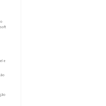
co
soft
el e
ção
ação