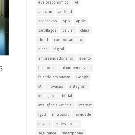
#valoreconomico
AI
amazon
android
aplicativos
App
apple
carollagoa
celular
china
cloud
comportamento
dicas
digital
empreendedorismo
evento
5
facebook
falandoemnuvem
falando em nuvem
Google
IA
inovação
instagram
inteligencia artificial
Inteligência Artificial
internet
lgpd
microsoft
novidade
nuvem
redes sociais
segurança
smartphone