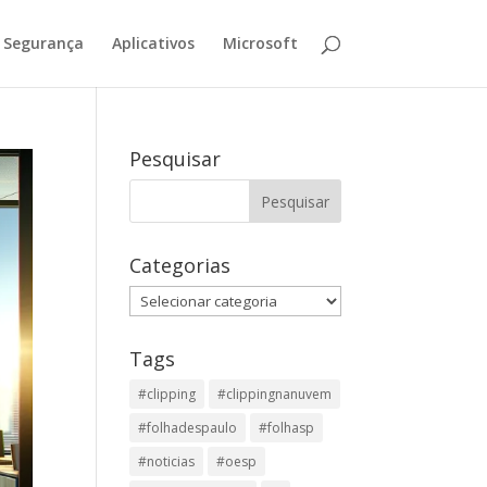
Segurança
Aplicativos
Microsoft
Pesquisar
Categorias
Categorias
Tags
#clipping
#clippingnanuvem
#folhadespaulo
#folhasp
#noticias
#oesp