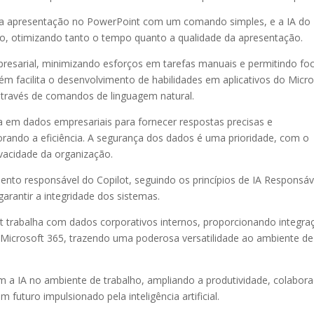
uma apresentação no PowerPoint com um comando simples, e a IA do
o, otimizando tanto o tempo quanto a qualidade da apresentação.
presarial, minimizando esforços em tarefas manuais e permitindo fo
ém facilita o desenvolvimento de habilidades em aplicativos do Micro
través de comandos de linguagem natural.
ia em dados empresariais para fornecer respostas precisas e
rando a eficiência. A segurança dos dados é uma prioridade, com o
ivacidade da organização.
to responsável do Copilot, seguindo os princípios de IA Responsáv
arantir a integridade dos sistemas.
 trabalha com dados corporativos internos, proporcionando integra
o Microsoft 365, trazendo uma poderosa versatilidade ao ambiente de
om a IA no ambiente de trabalho, ampliando a produtividade, colabor
futuro impulsionado pela inteligência artificial.