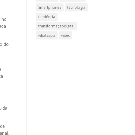
Smartphones
tecnologia
tendência
lho.
cada
transformaçãodigital
whatsapp
witec
co do
e
za
uida
 de
rial.