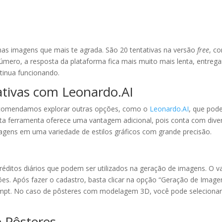
as imagens que mais te agrada. São 20 tentativas na versão
free
, c
úmero, a resposta da plataforma fica mais muito mais lenta, entreg
tinua funcionando.
ativas com Leonardo.AI
recomendamos explorar outras opções, como o
Leonardo.AI
, que pod
sta ferramenta oferece uma vantagem adicional, pois conta com dive
agens em uma variedade de estilos gráficos com grande precisão.
réditos diários que podem ser utilizados na geração de imagens. O v
ões. Após fazer o cadastro, basta clicar na opção “Geração de Image
rompt. No caso de pôsteres com modelagem 3D, você pode selecionar
e Pôsteres