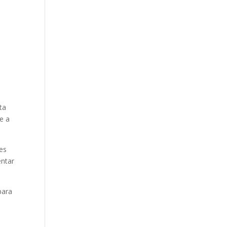
ta
e a
es
entar
para