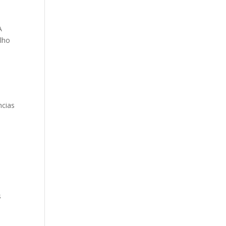
A
lho
ncias
s