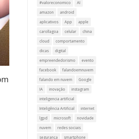
#valoreconomico
AI
amazon
android
aplicativos
App
apple
carollagoa
celular
china
cloud
comportamento
dicas
digital
empreendedorismo
evento
facebook
falandoemnuvem
com
falando em nuvem
Google
IA
inovação
instagram
inteligencia artificial
Inteligência Artificial
internet
lgpd
microsoft
novidade
nuvem
redes sociais
segurança
smartphone