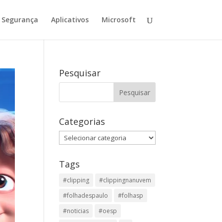
Segurança
Aplicativos
Microsoft
Pesquisar
Categorias
Categorias
Tags
#clipping
#clippingnanuvem
#folhadespaulo
#folhasp
#noticias
#oesp