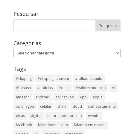
Pesquisar
Categorias
Categorias
Tags
#clipping
#clippingnanuvem
#folhadespaulo
#folhasp
#noticias
#oesp
#valoreconomico
AI
amazon
android
aplicativos
App
apple
carollagoa
celular
china
cloud
comportamento
dicas
digital
empreendedorismo
evento
facebook
falandoemnuvem
falando em nuvem