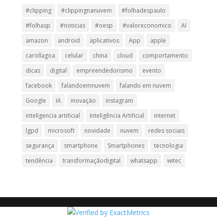
#clipping
#clippingnanuvem
#folhadespaulo
#folhasp
#noticias
#oesp
#valoreconomico
AI
amazon
android
aplicativos
App
apple
carollagoa
celular
china
cloud
comportamento
dicas
digital
empreendedorismo
evento
facebook
falandoemnuvem
falando em nuvem
Google
IA
inovação
instagram
inteligencia artificial
Inteligência Artificial
internet
lgpd
microsoft
novidade
nuvem
redes sociais
segurança
smartphone
Smartphones
tecnologia
tendência
transformaçãodigital
whatsapp
witec