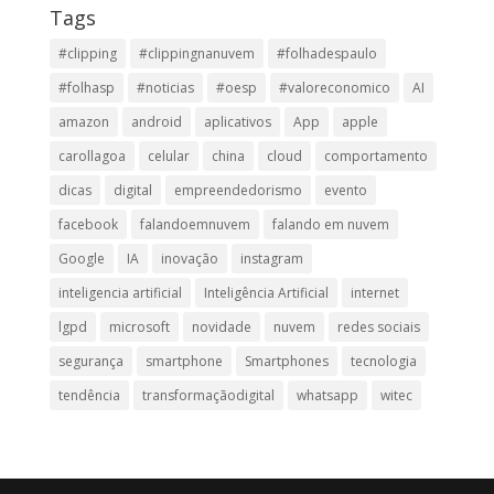
Tags
#clipping
#clippingnanuvem
#folhadespaulo
#folhasp
#noticias
#oesp
#valoreconomico
AI
amazon
android
aplicativos
App
apple
carollagoa
celular
china
cloud
comportamento
dicas
digital
empreendedorismo
evento
facebook
falandoemnuvem
falando em nuvem
Google
IA
inovação
instagram
inteligencia artificial
Inteligência Artificial
internet
lgpd
microsoft
novidade
nuvem
redes sociais
segurança
smartphone
Smartphones
tecnologia
tendência
transformaçãodigital
whatsapp
witec