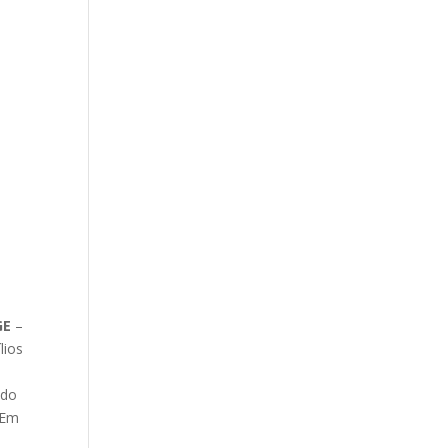
GE
–
lios
ado
 Em