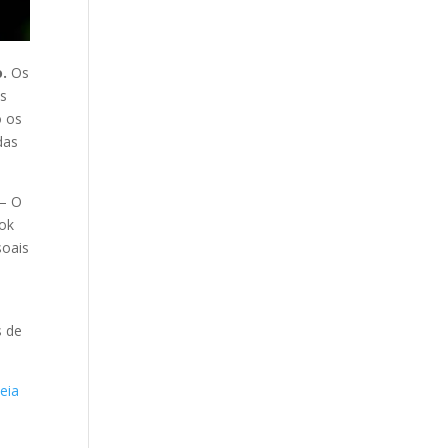
.
Os
is
o os
das
– O
ook
soais
s de
eia