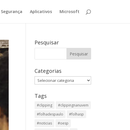
Segurança
Aplicativos
Microsoft
Pesquisar
Categorias
Categorias
Tags
#clipping
#clippingnanuvem
#folhadespaulo
#folhasp
#noticias
#oesp