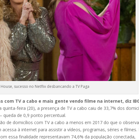
r House, sucesso no Netflix desbancando a TV Paga
s com TV a cabo e mais gente vendo filme na internet, diz IB
quinta-feira (20), a presença de TV a cabo caiu de 33,7% dos domicí
– queda de 0,9 ponto percentual.
milhão de domicílios com TV a cabo a menos em 2017 do que o observ
cessa à internet para assistir a vídeos, programas, séries e filmes.
 com essa finalidade representavam 74,6% da população conectada,