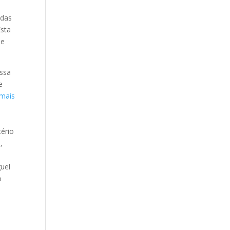
idas
Esta
se
s
Essa
e
 mais
tério
o
,
guel
o