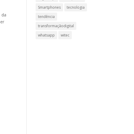
Smartphones
tecnologia
a da
tendência
per
transformaçãodigital
whatsapp
witec