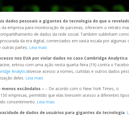
s dados pessoais a gigantes da tecnologia do que o revelado
o da empresa para monitoração de parcerias, oferecem o retrato ma
 compartilhamento de dados da rede social. Também sublinham com
procurada da era digital, comerciados em vasta escala por algumas 
e outras partes.
Leia mais
ocesso nos EUA por violar dados no caso Cambridge Analytica
 Racine, entrou com uma ação nesta quarta-feira (19) contra o Faceb
ridge
Analytica
tivesse acesso a nomes, curtidas e outros dados pes
rização deles.
Leia mais
 e menos escândalos –
– De acordo com o New York Times, o
 150 empresas, permitido que elas tivessem acesso a diferentes tipo
vido consentimento.
Leia mais
ivacidade de dados de usuários para gigantes da tecnologia
.
L