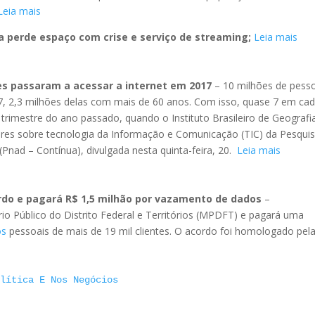
Leia mais
a perde espaço com crise e serviço de streaming;
Leia mais
ões passaram a acessar a internet em 2017
– 10 milhões de pess
7, 2,3 milhões delas com mais de 60 anos. Com isso, quase 7 em ca
o trimestre do ano passado, quando o Instituto Brasileiro de Geografi
ares sobre tecnologia da Informação e Comunicação (TIC) da Pesqui
Pnad – Contínua), divulgada nesta quinta-feira, 20.
Leia mais
rdo e pagará R$ 1,5 milhão por vazamento de dados
–
o Público do Distrito Federal e Territórios (MPDFT) e pagará uma
os
pessoais de mais de 19 mil clientes. O acordo foi homologado pel
olítica E Nos Negócios