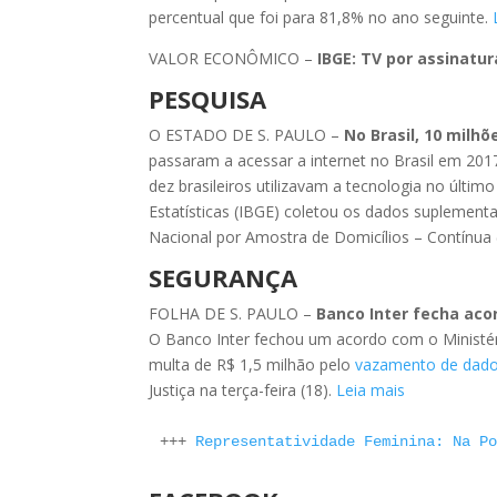
percentual que foi para 81,8% no ano seguinte.
VALOR ECONÔMICO –
IBGE: TV por assinatur
PESQUISA
O ESTADO DE S. PAULO –
No Brasil, 10 milh
passaram a acessar a internet no Brasil em 201
dez brasileiros utilizavam a tecnologia no últim
Estatísticas (IBGE) coletou os dados suplement
Nacional por Amostra de Domicílios – Contínua (
SEGURANÇA
FOLHA DE S. PAULO –
Banco Inter fecha aco
O Banco Inter fechou um acordo com o Ministéri
multa de R$ 1,5 milhão pelo
vazamento de dad
Justiça na terça-feira (18).
Leia mais
+++ 
Representatividade Feminina: Na P