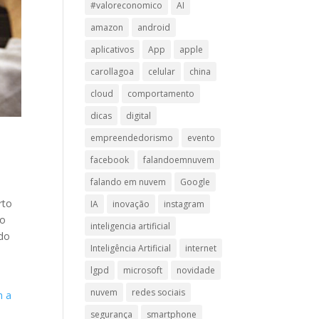
#valoreconomico
AI
amazon
android
aplicativos
App
apple
carollagoa
celular
china
cloud
comportamento
dicas
digital
empreendedorismo
evento
facebook
falandoemnuvem
falando em nuvem
Google
rto
IA
inovação
instagram
ão
inteligencia artificial
odo
Inteligência Artificial
internet
lgpd
microsoft
novidade
nuvem
redes sociais
m a
segurança
smartphone