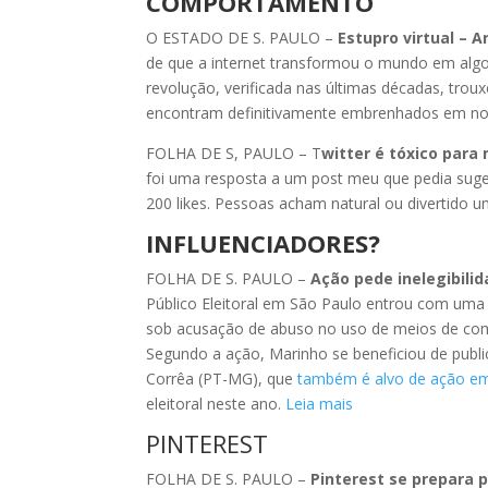
COMPORTAMENTO
O ESTADO DE S. PAULO –
Estupro virtual – A
de que a internet transformou o mundo em algo d
revolução, verificada nas últimas décadas, trou
encontram definitivamente embrenhados em nossa
FOLHA DE S, PAULO – T
witter é tóxico para 
foi uma resposta a um post meu que pedia suges
200 likes. Pessoas acham natural ou divertido u
INFLUENCIADORES?
FOLHA DE S. PAULO –
Ação pede inelegibili
Público Eleitoral em São Paulo entrou com uma
sob acusação de abuso no uso de meios de comun
Segundo a ação, Marinho se beneficiou de publi
Corrêa (PT-MG), que
também é alvo de ação 
eleitoral neste ano.
Leia mais
PINTEREST
FOLHA DE S. PAULO –
Pinterest se prepara pa