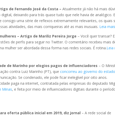
rtigo de Fernando José da Costa –
Atualmente já não há mais dúv
igital, deixando para trás quase tudo que nele havia de analógico. 
xe consigo uma série de reflexos extremamente relevantes, os quais 
s atividades, das mais corriqueiras até as mais inusuais.
Leia mai
mulheres – Artigo de Mariliz Pereira Jorge
– Você quer transar? 
tões de perfis para seguir no Twitter. O comentário recebeu mais d
ma mulher ser abordada dessa forma nas redes sociais. É rotina.
Leia
dade de Marinho por elogios pagos de influenciadores
– O Minis
 ação contra Luiz Marinho (PT), que
concorreu ao governo do estad
icação. Se condenado, ele pode ficar inelegível por oito anos.
cidade paga na internet, contratada pelas empresas do deputado Mi
em
Minas
, e feita por meio de influenciadores digitais durante o períod
ra oferta pública inicial em 2019, diz jornal
– A rede social de