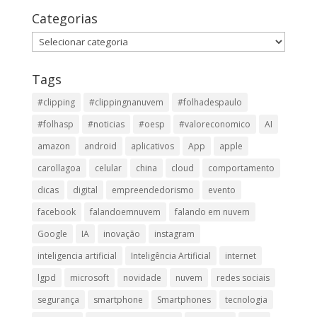
Categorias
Categorias
Tags
#clipping
#clippingnanuvem
#folhadespaulo
#folhasp
#noticias
#oesp
#valoreconomico
AI
amazon
android
aplicativos
App
apple
carollagoa
celular
china
cloud
comportamento
dicas
digital
empreendedorismo
evento
facebook
falandoemnuvem
falando em nuvem
Google
IA
inovação
instagram
inteligencia artificial
Inteligência Artificial
internet
lgpd
microsoft
novidade
nuvem
redes sociais
segurança
smartphone
Smartphones
tecnologia