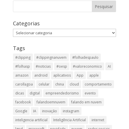
Categorias
Categorias
Tags
#clipping
#clippingnanuvem
#folhadespaulo
#folhasp
#noticias
#oesp
#valoreconomico
AI
amazon
android
aplicativos
App
apple
carollagoa
celular
china
cloud
comportamento
dicas
digital
empreendedorismo
evento
facebook
falandoemnuvem
falando em nuvem
Google
IA
inovação
instagram
inteligencia artificial
Inteligência Artificial
internet
lgpd
microsoft
novidade
nuvem
redes sociais