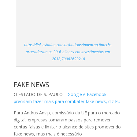
arrecadaram-us-39-6-bilhoes-em-investimentos-em-
2018,70002699210
FAKE NEWS
O ESTADO DE S. PAULO –
Google e Facebook
precisam fazer mais para combater fake news, diz EU
Para Andrus Ansip, comissário da UE para o mercado
digital, empresas tomaram passos para remover
contas falsas e limitar o alcance de sites promovendo
fake news, mas mais é necessário
DEEPFAKE
ISTOÉ DINHEIRO
– Vídeos ‘deepfake’, uma nova
ameaça para a desinformação
Imagens de um político dizendo o que nunca diria ou