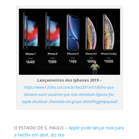
Lançamentos dos Iphones 2019 –
https://www1.folha.uol.com.br/tec/2019/01/falha-que-
deixava-ouvir-usuarios-que-nao-atendiam-ligacao-faz-
apple-desativar-chamada-em-grupo.shtml?loggedpaywall
O ESTADO DE S. PAULO –
Apple pode lançar rival para
a Netflix em abril, diz site