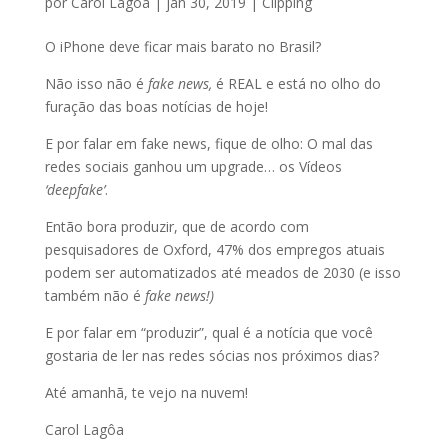
por
Carol Lagoa
|
jan 30, 2019
|
Clipping
O iPhone deve ficar mais barato no Brasil?
Não isso não é
fake news,
é REAL e está no olho do
furação das boas notícias de hoje!
E por falar em fake news, fique de olho: O mal das
redes sociais ganhou um upgrade… os Vídeos
‘deepfake’
.
Então bora produzir, que de acordo com
pesquisadores de Oxford, 47% dos empregos atuais
podem ser automatizados até meados de 2030 (e isso
também não é
fake news!)
E por falar em “produzir”, qual é a notícia que você
gostaria de ler nas redes sócias nos próximos dias?
Até amanhã, te vejo na nuvem!
Carol Lagôa