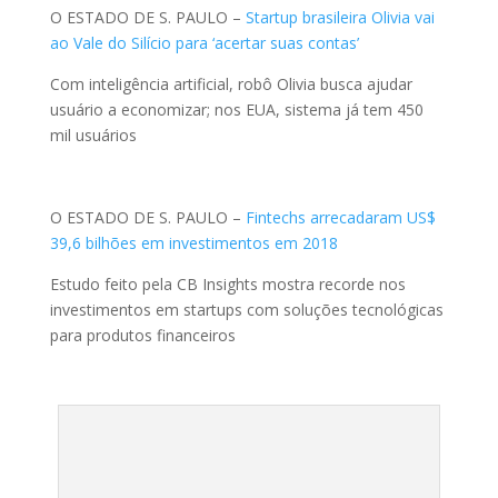
O ESTADO DE S. PAULO –
Startup brasileira Olivia vai
ao Vale do Silício para ‘acertar suas contas’
Com inteligência artificial, robô Olivia busca ajudar
usuário a economizar; nos EUA, sistema já tem 450
mil usuários
O ESTADO DE S. PAULO –
Fintechs arrecadaram US$
39,6 bilhões em investimentos em 2018
Estudo feito pela CB Insights mostra recorde nos
investimentos em startups com soluções tecnológicas
para produtos financeiros
https://link.estadao.com.br/noticias/inovacao,fintechs-