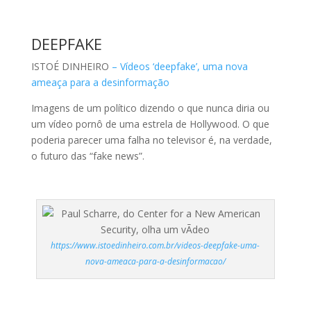
um vídeo pornô de uma estrela de Hollywood. O que
poderia parecer uma falha no televisor é, na verdade,
o futuro das “fake news”.
https://www.istoedinheiro.com.br/videos-deepfake-uma-
nova-ameaca-para-a-desinformacao/
INTEL
O ESTADO DE S. PAULO –
Israel vai conceder
incentivo de US$1 bi para expansão da Intel
Empresa divulgou planos de investir US$ 10 bilhões em
nova fábrica no país, que gerará cerca de mil
empregos