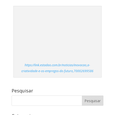
Pesquisar
Categorias
Categorias
Tags
#clipping
#clippingnanuvem
#folhadespaulo
#folhasp
#noticias
#oesp
#valoreconomico
AI
amazon
android
aplicativos
App
apple
carollagoa
celular
china
cloud
comportamento
dicas
digital
empreendedorismo
evento
facebook
falandoemnuvem
falando em nuvem
Google
IA
inovação
instagram