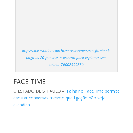
https://link.estadao.com.br/noticias/empresas,facebook-
paga-us-20-por-mes-a-usuario-para-espionar-seu-
celular,70002699880
FACE TIME
O ESTADO DE S. PAULO –
Falha no FaceTime permite
escutar conversas mesmo que ligação não seja
atendida