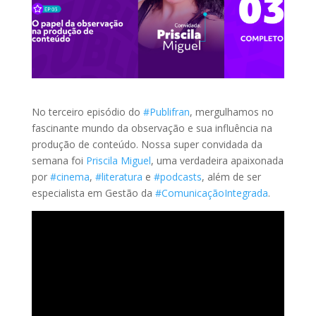
No terceiro episódio do
#Publifran
, mergulhamos no
fascinante mundo da observação e sua influência na
produção de conteúdo. Nossa super convidada da
semana foi
Priscila Miguel
, uma verdadeira apaixonada
por
#cinema
,
#literatura
e
#podcasts
, além de ser
especialista em Gestão da
#ComunicaçãoIntegrada
.