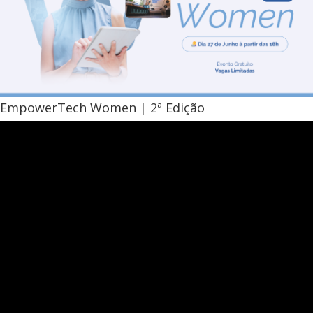
EmpowerTech Women | 2ª Edição