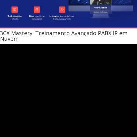
3CX Mastery: Treinamento Avançado PABX IP em
Nuvem