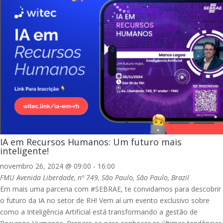
IA em Recursos Humanos: Um futuro mais
inteligente!
novembro 26, 2024 @ 09:00
-
16:00
FMU
Avenida Liberdade, nº 749, São Paulo, São Paulo, Brazil
Em mais uma parceria com #SEBRAE, te convidamos para descobrir
o futuro da IA no setor de RH! Vem aí um evento exclusivo sobre
como a Inteligência Artificial está transformando a gestão de