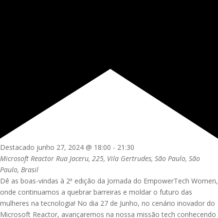
Destacado
junho 27, 2024 @ 18:00
-
21:30
Microsoft Reactor
Rua Jaceru, 225, Vila Gertrudes, São Paulo, São
Paulo, Brasil
Dê as boas-vindas à 2ª edição da Jornada do EmpowerTech Women,
onde continuamos a quebrar barreiras e moldar o futuro das
mulheres na tecnologia! No dia 27 de Junho, no cenário inovador do
Microsoft Reactor, avançaremos na nossa missão tech conhecendo