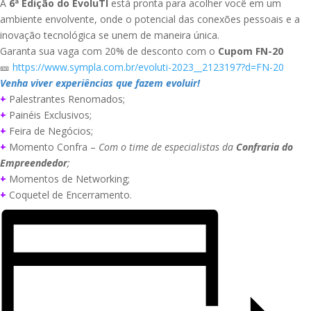
A
6ª Edição do EvoluTI
está pronta para acolher você em um
ambiente envolvente, onde o potencial das conexões pessoais e a
inovação tecnológica se unem de maneira única.
Garanta sua vaga com 20% de desconto com o
Cupom FN-20
🎫
https://www.sympla.com.br/evoluti-2023__2123197?d=FN-20
Venha viver experiências que fazem evoluir!
+
Palestrantes Renomados;
+
Painéis Exclusivos;
+
Feira de Negócios;
+
Momento Confra –
Com o time de especialistas da
Confraria do
Empreendedor
;
+
Momentos de Networking;
+
Coquetel de Encerramento.