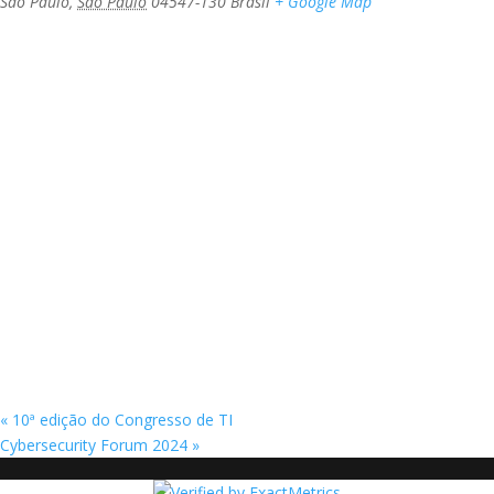
São Paulo
,
São Paulo
04547-130
Brasil
+ Google Map
«
10ª edição do Congresso de TI
Cybersecurity Forum 2024
»